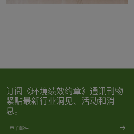
我已阅读及同意太古地产的
《隐私政策》
。*
管理我及我监护下未成年人的敏感个人资料*
向位于我的
通常居住地的接收方
（如个人资料处理受托人及合作伙伴）
提供我的个人资料*
向位于我的通常居住地
以外
的接收方（如个人资料处理受托人及合作伙
伴）提供我的个人资料*
（仅提供英
文版本）
订阅《环境绩效约章》通讯刊物
紧贴最新行业洞见、活动和消
息。
电子邮件