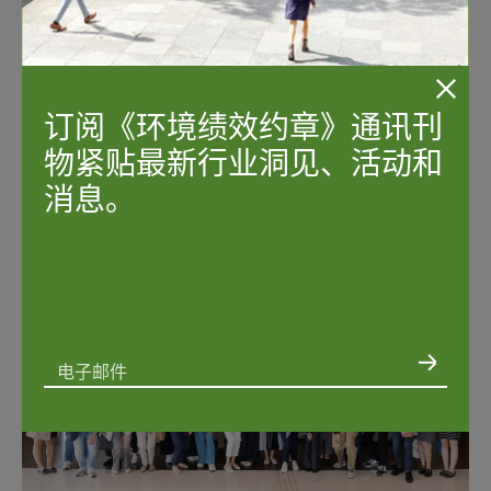
订阅《环境绩效约章》通讯刊
（仅提供英文版本）
物紧贴最新行业洞见、活动和
消息。
电子邮件
我同意太古地产根据《
隐私政策
》使用我的个人资料定期向我发送关于贵公司
可持续发展举措的最新消息和推广信息。然而，您可随时取消订阅。如需取消
订阅或更改偏好设定，请发送电邮至
GPP@swireproperties.com
以书面通知我们。
*
我同意以下事项*: