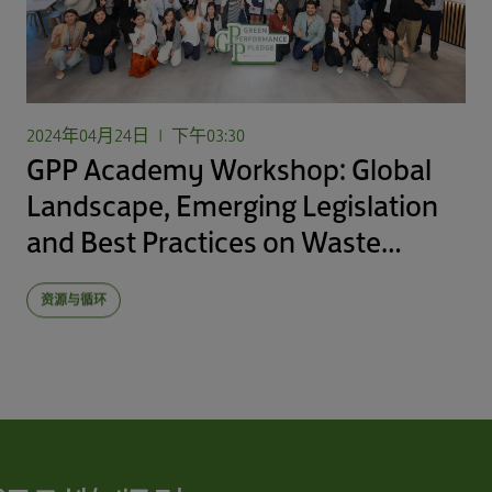
2024年04月24日
|
下午03:30
GPP Academy Workshop: Global
Landscape, Emerging Legislation
and Best Practices on Waste
Reduction and Circularity
（仅提供英
资源与循环
文版本）