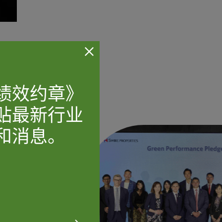
绩效约章》
贴最新行业
和消息。