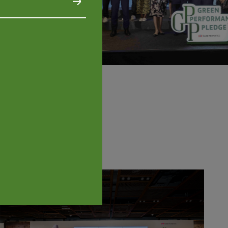
》使用我的个人资料定期向我发
最新消息和推广信息。然而，您
或更改偏好设定，请发送电邮至
通知我们。 *
的
《隐私政策》
。*
的敏感个人资料*
接收方
（如个人资料处理受托人
资料*
外
的接收方（如个人资料处理受
个人资料*