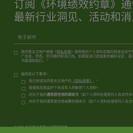
订阅《环境绩效约章》通
最新行业洞见、活动和消
电子邮件
我同意太古地产根据《
隐私政策
》使用我的个人资料定期向我发送关于
广信息。然而，您可随时取消订阅。如需取消订阅或更改偏好设定，请
书面通知我们。 *
我同意以下事项*:
我已阅读及同意太古地产的
《隐私政策》
。*
管理我及我监护下未成年人的敏感个人资料*
向位于我的
通常居住地的接收方
（如个人资料处理受托人及合作伙
向位于我的通常居住地
以外
的接收方（如个人资料处理受托人及合
@ 2026
太古地产有限公司版权所有