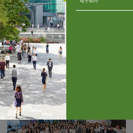
电子邮件
我同意太古地产根据《
隐私政策
送关于贵公司可持续发展举措的
可随时取消订阅。如需取消订阅
GPP@swireproperties.com
以书面
我同意以下事项*:
我已阅读及同意太古地产
管理我及我监护下未成年人
向位于我的
通常居住地的
及合作伙伴）提供我的个人
向位于我的通常居住地
以
托人及合作伙伴）提供我的