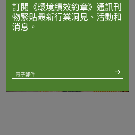
訂閱《環境績效約章》通訊刊
物緊貼最新行業洞見、活動和
消息。
電子郵件
我同意太古地產根據《
隱私政策
》使用我的個人資料定期向我發送關於貴公司
可持續發展舉措的最新消息和推廣信息。然而，您可隨時取消訂閱。如需取消
訂閱或更改偏好設定，請發送電郵至
GPP@swireproperties.com
以書面通知我們。
*
我同意以下事項*:
我已閲讀及同意太古地產的
《隱私政策》
。*
管理我及我監護下未成年人的敏感個人資料*
向位於我的
通常居住地的接收方
（如個人資料處理受託人及合作夥伴）
（僅提供英文版本）
提供我的個人資料*
向位於我的通常居住地
以外
的接收方（如個人資料處理受託人及合作夥
伴）提供我的個人資料*